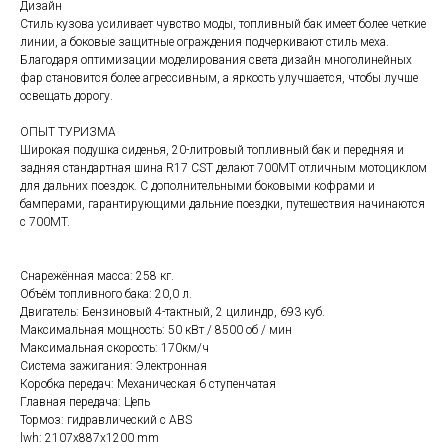
Дизайн
Стиль кузова усиливает чувство моды, топливный бак имеет более четкие
линии, а боковые защитные ограждения подчеркивают стиль меха.
Благодаря оптимизации моделирования света дизайн многолинейных
фар становится более агрессивным, а яркость улучшается, чтобы лучше
освещать дорогу.
ОПЫТ ТУРИЗМА
Широкая подушка сиденья, 20-литровый топливный бак и передняя и
задняя стандартная шина R17 CST делают 700MT отличным мотоциклом
для дальних поездок. С дополнительными боковыми кофрами и
бамперами, гарантирующими дальние поездки, путешествия начинаются
с 700MT.
Снарежённая масса: 258 кг.
Объём топливного бака: 20,0 л.
Двигатель: Бензиновый 4-тактный, 2 цилиндр, 693 куб.
Максимальная мощность: 50 кВт / 8500 об / мин
Максимальная скорость: 170км/ч
Система зажигания: Электронная
Коробка передач: Механическая 6 ступенчатая
Главная передача: Цепь
Тормоз: гидравлический с ABS
lwh: 2107x887x1200 mm