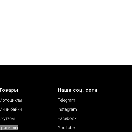
Товары
Наши соц. сети
Мотоциклы
Telegram
Мини байки
Instagram
Скутеры
Facebook
Трициклы
YouTube