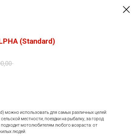
LPHA (Standard)
0,00
rd) можно использовать для самых различных целей:
 сельской местности, поездки на рыбалку, за город.
и подходит мотолюбителям любого возраста: от
жилых людей.