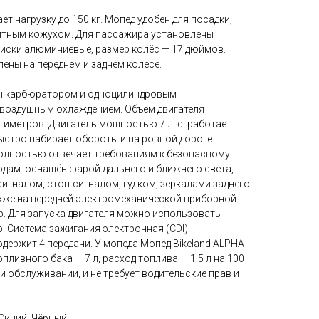
ет нагрузку до 150 кг. Мопед удобен для посадки,
итным кожухом. Для пассажира установлены
диски алюминиевые, размер колёс — 17 дюймов.
ены на переднем и заднем колесе.
ён карбюратором и одноцилиндровым
 воздушным охлаждением. Объём двигателя
тиметров. Двигатель мощностью 7 л. с. работает
ыстро набирает обороты и на ровной дороге
 полностью отвечает требованиям к безопасному
одам: оснащён фарой дальнего и ближнего света,
игналом, стоп-сигналом, гудком, зеркалами заднего
акже на передней электромеханической приборной
. Для запуска двигателя можно использовать
. Система зажигания электронная (CDI).
держит 4 передачи. У мопеда Мопед Bikeland ALPHA
пливного бака — 7 л, расход топлива — 1.5 л на 100
и обслуживании, и не требует водительские прав и
Синий, Чёрный