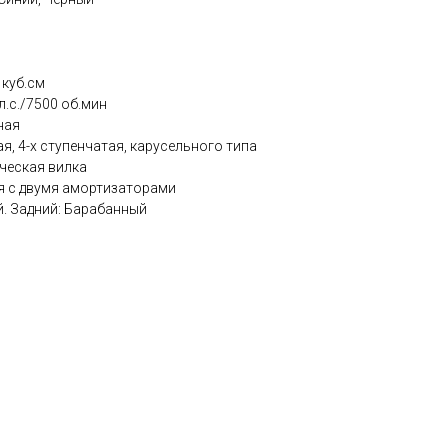
 куб.см
.с./7500 об.мин
ная
я, 4-х ступенчатая, карусельного типа
ческая вилка
я с двумя амортизаторами
й. Задний: Барабанный