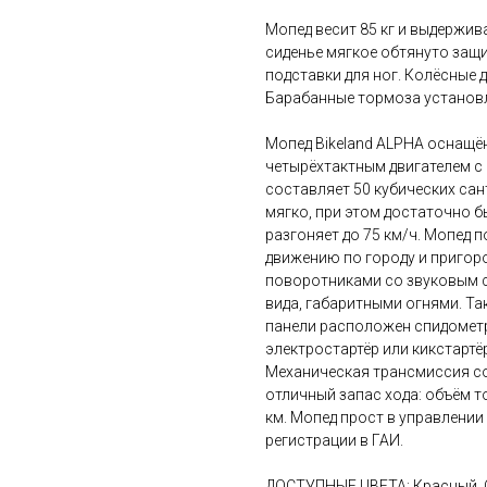
Мопед весит 85 кг и выдержива
сиденье мягкое обтянуто защ
подставки для ног. Колёсные 
Барабанные тормоза установл
Мопед Bikeland ALPHA оснащ
четырёхтактным двигателем с
составляет 50 кубических сан
мягко, при этом достаточно б
разгоняет до 75 км/ч. Мопед
движению по городу и пригор
поворотниками со звуковым с
вида, габаритными огнями. Т
панели расположен спидометр
электростартёр или кикстартёр
Механическая трансмиссия со
отличный запас хода: объём то
км. Мопед прост в управлении 
регистрации в ГАИ.
ДОСТУПНЫЕ ЦВЕТА: Красный, 