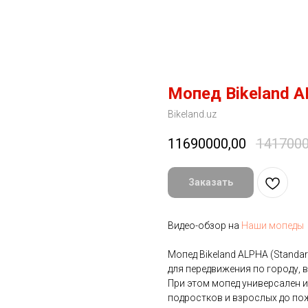
Мопед Bikeland A
Bikeland.uz
11690000,00
1417000
Заказать
Видео-обзор на
Наши мопеды
Мопед Bikeland ALPHA (Standa
для передвижения по городу, в
При этом мопед универсален 
подростков и взрослых до по