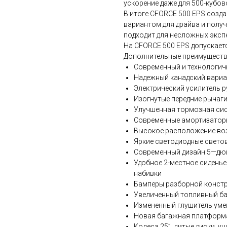
ускорение даже для 500-кубов
В итоге CFORCE 500 EPS созда
вариантом для драйва и полу
подходит для несложных экспе
На CFORCE 500 EPS допускает
Дополнительные преимуществ
Современный и технологич
Надежный канадский вари
Электрический усилитель р
Изогнутые передние рычаги
Улучшенная тормозная си
Современные амортизатор
Высокое расположение воз
Яркие светодиодные свето
Современный дизайн 5—дю
Удобное 2-местное сидень
набивки
Бамперы разборной констр
Увеличенный топливный б
Измененный глушитель ум
Новая багажная платформа
Колеса 25”, литые диски, 