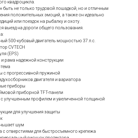
ого квадроцикла.
н быть не только трудовой лошадкой, но и отличным
чения положительных эмоций, а также он идеально
диций или поездок на рыбалку и охоту.
ся выезд на дороги общего пользования.
а:
ный 500-кубовый двигатель мощностью 37 л.с.
атор CVTECH
уля (EPS)
 и рама надежной конструкции
стема
ы c прогрессивной пружиной
духосборников двигателя и вариатора
вые приборы
ймовой приборной TFT-панели
е с улучшенным профилем и увеличенной толщиной
укции для улучшения защиты
ак
еньшает шум
 с отверстиями для быстросъемного крепежа
универсальный рисунок протектора