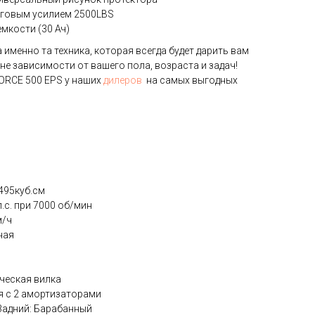
тяговым усилием 2500LBS
мкости (30 Ач)
именно та техника, которая всегда будет дарить вам
вне зависимости от вашего пола, возраста и задач!
ORCE 500 EPS у наших
дилеров
на самых выгодных
495куб.см
с. при 7000 об/мин
м/ч
ная
ческая вилка
я с 2 амортизаторами
Задний: Барабанный