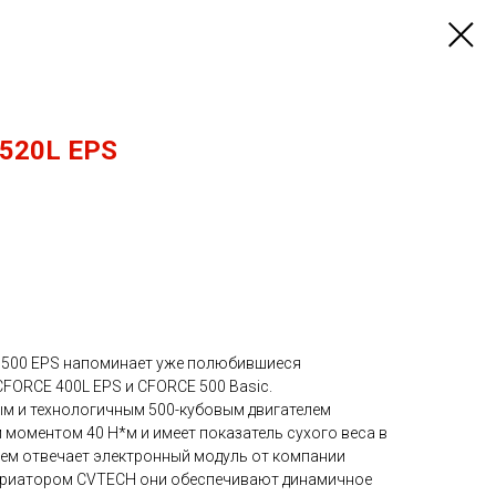
520L EPS
500 EPS напоминает уже полюбившиеся
FORCE 400L EPS и CFORCE 500 Basic.
м и технологичным 500-кубовым двигателем
 моментом 40 H*м и имеет показатель сухого веса в
елем отвечает электронный модуль от компании
вариатором CVTECH они обеспечивают динамичное