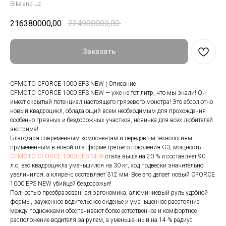
Bikeland.uz
216380000,00
224900000,00
Заказать
CFMOTO CFORCE 1000 EPS NEW | Описание
CFMOTO CFORCE 1000 EPS NEW — уже не тот литр, что мы знали! Он
имеет скрытый потенциал настоящего грязевого монстра! Это абсолютно
новый квадроцикл, обладающий всем необходимым для прохождения
особенно грязных и бездорожных участков, новинка для всех любителей
экстрима!
Благодаря современным компонентам и передовым технологиям,
примененным в новой платформе третьего поколения G3, мощность
CFMOTO CFORCE 1000 EPS NEW
стала выше на 20 % и составляет 90
л.с, вес квадроцикла уменьшился на 30 кг, ход подвески значительно
увеличился, а клиренс составляет 312 мм. Все это делает новый CFORCE
1000 EPS NEW убийцей бездорожья!
Полностью преобразованная эргономика, алюминиевый руль удобной
формы, зауженное водительское сиденье и уменьшенное расстояние
между подножками обеспечивают более естественное и комфортное
расположение водителя за рулем, а уменьшенный на 14 % радиус