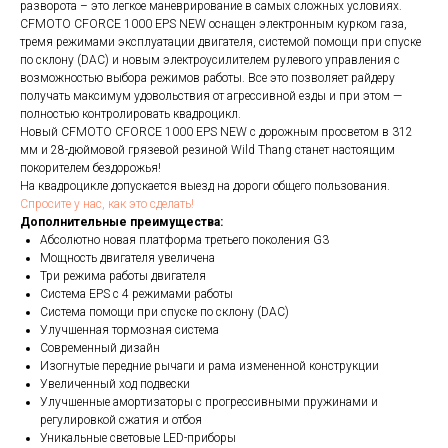
разворота – это легкое маневрирование в самых сложных условиях.
CFMOTO CFORCE 1000 EPS NEW оснащен электронным курком газа,
тремя режимами эксплуатации двигателя, системой помощи при спуске
по склону (DAC) и новым электроусилителем рулевого управления с
возможностью выбора режимов работы. Все это позволяет райдеру
получать максимум удовольствия от агрессивной езды и при этом —
полностью контролировать квадроцикл.
Новый CFMOTO CFORCE 1000 EPS NEW с дорожным просветом в 312
мм и 28-дюймовой грязевой резиной Wild Thang станет настоящим
покорителем бездорожья!
На квадроцикле допускается выезд на дороги общего пользования.
Спросите у нас, как это сделать!
Дополнительные преимущества:
Абсолютно новая платформа третьего поколения G3
Мощность двигателя увеличена
Три режима работы двигателя
Система EPS с 4 режимами работы
Система помощи при спуске по склону (DAC)
Улучшенная тормозная система
Современный дизайн
Изогнутые передние рычаги и рама измененной конструкции
Увеличенный ход подвески
Улучшенные амортизаторы с прогрессивными пружинами и
регулировкой сжатия и отбоя
Уникальные световые LED-приборы