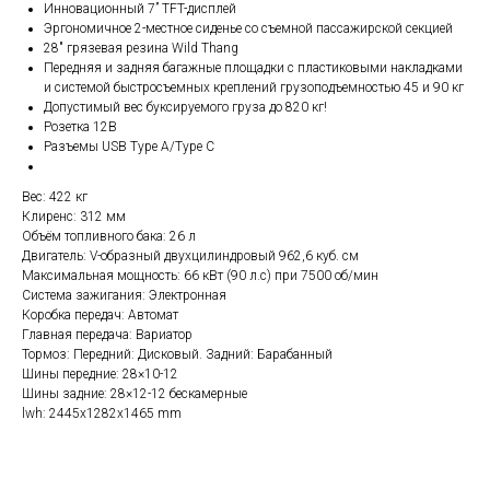
Инновационный 7” TFT-дисплей
Эргономичное 2-местное сиденье со съемной пассажирской секцией
28″ грязевая резина Wild Thang
Передняя и задняя багажные площадки с пластиковыми накладками
и системой быстросъемных креплений грузоподъемностью 45 и 90 кг
Допустимый вес буксируемого груза до 820 кг!
Розетка 12В
Разъемы USB Type A/Type C
Вес: 422 кг
Клиренс: 312 мм
Объём топливного бака: 26 л
Двигатель: V-образный двухцилиндровый 962,6 куб. см
Максимальная мощность: 66 кВт (90 л.с) при 7500 об/мин
Система зажигания: Электронная
Коробка передач: Автомат
Главная передача: Вариатор
Тормоз: Передний: Дисковый. Задний: Барабанный
Шины передние: 28×10-12
Шины задние: 28×12-12 бескамерные
lwh: 2445x1282x1465 mm