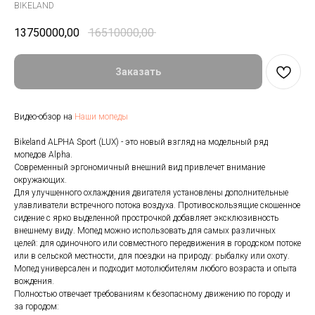
BIKELAND
13750000,00
16510000,00
Заказать
Видео-обзор на
Наши мопеды
Bikeland ALPHA Sport (LUX) - это новый взгляд на модельный ряд
мопедов Alpha.
Современный эргономичный внешний вид привлечет внимание
окружающих.
Для улучшенного охлаждения двигателя установлены дополнительные
улавливатели встречного потока воздуха. Противоскользящие скошенное
сидение с ярко выделенной прострочкой добавляет эксклюзивность
внешнему виду. Мопед можно использовать для самых различных
целей: для одиночного или совместного передвижения в городском потоке
или в сельской местности, для поездки на природу: рыбалку или охоту.
Мопед универсален и подходит мотолюбителям любого возраста и опыта
вождения.
Полностью отвечает требованиям к безопасному движению по городу и
за городом: