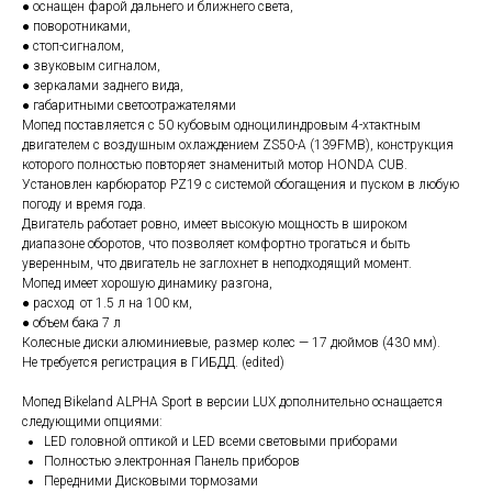
● оснащен фарой дальнего и ближнего света,
● поворотниками,
● стоп-сигналом,
● звуковым сигналом,
● зеркалами заднего вида,
● габаритными светоотражателями
Мопед поставляется с 50 кубовым одноцилиндровым 4-хтактным
двигателем с воздушным охлаждением ZS50-A (139FMB), конструкция
которого полностью повторяет знаменитый мотор HONDA CUB.
Установлен карбюратор PZ19 с системой обогащения и пуском в любую
погоду и время года.
Двигатель работает ровно, имеет высокую мощность в широком
диапазоне оборотов, что позволяет комфортно трогаться и быть
уверенным, что двигатель не заглохнет в неподходящий момент.
Мопед имеет хорошую динамику разгона,
● расход от 1.5 л на 100 км,
● объем бака 7 л
Колесные диски алюминиевые, размер колес — 17 дюймов (430 мм).
Не требуется регистрация в ГИБДД. (edited)
Мопед Bikeland ALPHA Sport в версии LUX дополнительно оснащается
следующими опциями:
LED головной оптикой и LED всеми световыми приборами
Полностью электронная Панель приборов
Передними Дисковыми тормозами