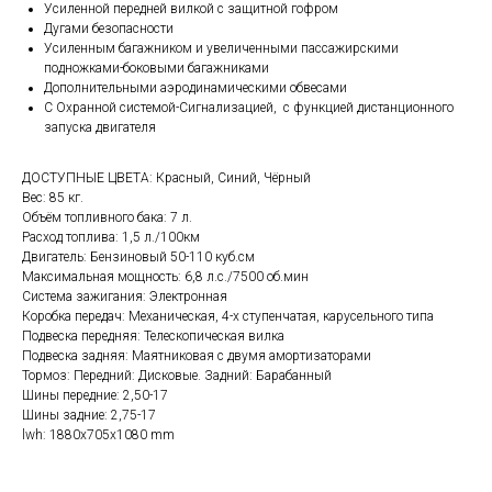
Усиленной передней вилкой с защитной гофром
Дугами безопасности
Усиленным багажником и увеличенными пассажирскими
подножками-боковыми багажниками
Дополнительными аэродинамическими обвесами
С Охранной системой-Сигнализацией, с функцией дистанционного
запуска двигателя
ДОСТУПНЫЕ ЦВЕТА: Красный, Синий, Чёрный
Вес: 85 кг.
Объём топливного бака: 7 л.
Расход топлива: 1,5 л./100км
Двигатель: Бензиновый 50-110 куб.см
Максимальная мощность: 6,8 л.с./7500 об.мин
Система зажигания: Электронная
Коробка передач: Механическая, 4-х ступенчатая, карусельного типа
Подвеска передняя: Телескопическая вилка
Подвеска задняя: Маятниковая с двумя амортизаторами
Тормоз: Передний: Дисковые. Задний: Барабанный
Шины передние: 2,50-17
Шины задние: 2,75-17
lwh: 1880x705x1080 mm