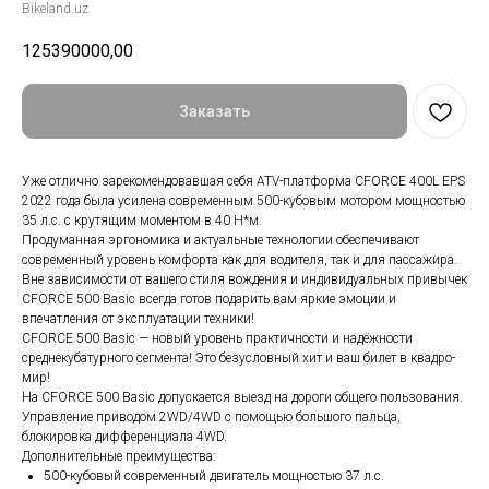
Bikeland.uz
125390000,00
Заказать
Уже отлично зарекомендовавшая себя ATV-платформа CFORCE 400L EPS
2022 года была усилена современным 500-кубовым мотором мощностью
35 л.с. с крутящим моментом в 40 H*м.
Продуманная эргономика и актуальные технологии обеспечивают
современный уровень комфорта как для водителя, так и для пассажира.
Вне зависимости от вашего стиля вождения и индивидуальных привычек
CFORCE 500 Basic всегда готов подарить вам яркие эмоции и
впечатления от эксплуатации техники!
CFORCE 500 Basic — новый уровень практичности и надёжности
среднекубатурного сегмента! Это безусловный хит и ваш билет в квадро-
мир!
На CFORCE 500 Basic допускается выезд на дороги общего пользования.
Управление приводом 2WD/4WD с помощью большого пальца,
блокировка дифференциала 4WD.
Дополнительные преимущества:
500-кубовый современный двигатель мощностью 37 л.с.