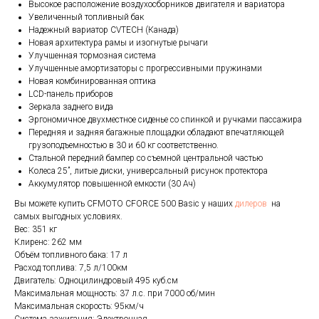
Высокое расположение воздухосборников двигателя и вариатора
Увеличенный топливный бак
Надежный вариатор CVTECH (Канада)
Новая архитектура рамы и изогнутые рычаги
Улучшенная тормозная система
Улучшенные амортизаторы с прогрессивными пружинами
Новая комбинированная оптика
LCD-панель приборов
Зеркала заднего вида
Эргономичное двухместное сиденье со спинкой и ручками пассажира
Передняя и задняя багажные площадки обладают впечатляющей
грузоподъемностью в 30 и 60 кг соответственно.
Стальной передний бампер со съемной центральной частью
Колеса 25”, литые диски, универсальный рисунок протектора
Аккумулятор повышенной емкости (30 Ач)
Вы можете купить CFMOTO CFORCE 500 Basic у наших
дилеров
на
самых выгодных условиях.
Вес: 351 кг
Клиренс: 262 мм
Объём топливного бака: 17 л
Расход топлива: 7,5 л/100км
Двигатель: Одноцилиндровый 495 куб.см
Максимальная мощность: 37 л.с. при 7000 об/мин
Максимальная скорость: 95км/ч