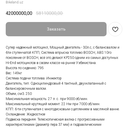
Bikeland.uz
42000000,00
58110000,00
Заказать
Супер надежный мотоцикл, Мощный двигатель - 30л.с, с балансвалом и
6ти ступенчатой КПП, Система впрыска топливо BOSCH, ABS 10го
поколение от BOSCH, всё это делают KP250 одним из самых доступных
Hi-End мотоциклов в своем классе на рынке Узбекистана.
Высота по сидению: 795
Вес: 149кг
Система подачи топлива: Инжектор
Двигатель, тип: Одноцилиндровый 4 тактный, двухклапанный с
балансировочным валом.
Объем, см3: 250
Максимальная мощность: 27 л. с. при 9000 об/мин.
Максимальный крутящий момент: 22 Нм при 7000 об/мин.
КПП: 6-ти ступенчатая с многодисковым сцеплением в масляной ванне.
Охлаждение: Жидкостное
Подвеска передняя: Телескопическая вилка с прогрессивными
характеристиками (диаметр пера 37 мм) и гидравлическими