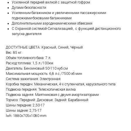
Усиленной передней вилкой с защитной гофром
Дугами безопасности
Усиленным багажником и увеличенными пассажирскими
подножками-боковыми багажниками
Дополнительными аэродинамическими обвесами
С Охранной системой-Сигнализацией, с функцией дистанционного
запуска двигателя
ДОСТУПНЫЕ ЦВЕТА: Красный, Синий, Чёрный
Вес: 85 кг.
Объём топливного бака: 7 л.
Расход топлива: 1,5 л./100км
Двигатель: Бензиновый 50-110 куб.см
Максимальная мощность: 6,8 л.с./7500 об.мин
Система зажигания: Электронная
Коробка передач: Механическая, 4-х ступенчатая, карусельного типа
Подвеска передняя: Телескопическая вилка
Подвеска задняя: Маятниковая с двумя амортизаторами
Тормоз: Передний: Дисковые. Задний: Барабанный
Шины передние: 2,50-17
Шины задние: 2,75-17
lwh: 1880x705x1080 mm