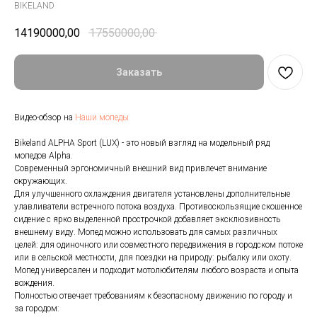
BIKELAND
14190000,00
17550000,00
Заказать
Видео-обзор на
Наши мопеды
Bikeland ALPHA Sport (LUX) - это новый взгляд на модельный ряд
мопедов Alpha.
Современный эргономичный внешний вид привлечет внимание
окружающих.
Для улучшенного охлаждения двигателя установлены дополнительные
улавливатели встречного потока воздуха. Противоскользящие скошенное
сидение с ярко выделенной прострочкой добавляет эксклюзивность
внешнему виду. Мопед можно использовать для самых различных
целей: для одиночного или совместного передвижения в городском потоке
или в сельской местности, для поездки на природу: рыбалку или охоту.
Мопед универсален и подходит мотолюбителям любого возраста и опыта
вождения.
Полностью отвечает требованиям к безопасному движению по городу и
за городом: