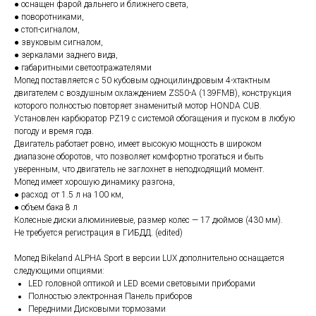
● оснащен фарой дальнего и ближнего света,
● поворотниками,
● стоп-сигналом,
● звуковым сигналом,
● зеркалами заднего вида,
● габаритными светоотражателями
Мопед поставляется с 50 кубовым одноцилиндровым 4-хтактным
двигателем с воздушным охлаждением ZS50-A (139FMB), конструкция
которого полностью повторяет знаменитый мотор HONDA CUB.
Установлен карбюратор PZ19 с системой обогащения и пуском в любую
погоду и время года.
Двигатель работает ровно, имеет высокую мощность в широком
диапазоне оборотов, что позволяет комфортно трогаться и быть
уверенным, что двигатель не заглохнет в неподходящий момент.
Мопед имеет хорошую динамику разгона,
● расход от 1.5 л на 100 км,
● объем бака 8 л
Колесные диски алюминиевые, размер колес — 17 дюймов (430 мм).
Не требуется регистрация в ГИБДД. (edited)
Мопед Bikeland ALPHA Sport в версии LUX дополнительно оснащается
следующими опциями:
LED головной оптикой и LED всеми световыми приборами
Полностью электронная Панель приборов
Передними Дисковыми тормозами