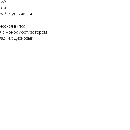
км/ч
ная
ая 6 ступенчатая
ческая вилка
ая с моноамортизатором
Задний: Дисковый