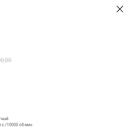
0,00
тный
.с./10000 об.мин