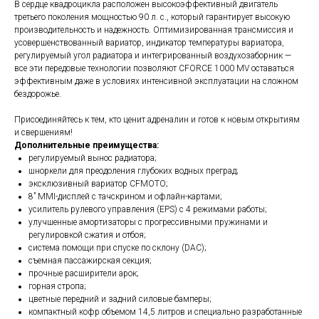
В сердце квадроцикла расположен высокоэффективный двигатель
третьего поколения мощностью 90 л. с., который гарантирует высокую
производительность и надежность. Оптимизированная трансмиссия и
усовершенствованный вариатор, индикатор температуры вариатора,
регулируемый угол радиатора и интегрированный воздухозаборник —
все эти передовые технологии позволяют CFORCE 1000 MV оставаться
эффективным даже в условиях интенсивной эксплуатации на сложном
бездорожье.
Присоединяйтесь к тем, кто ценит адреналин и готов к новым открытиям
и свершениям!
Дополнительные преимущества:
регулируемый вынос радиатора;
шноркели для преодоления глубоких водных преград;
эксклюзивный вариатор CFMOTO;
8” MMI-дисплей с тачcкрином и офлайн-картами;
усилитель рулевого управления (EPS) с 4 режимами работы;
улучшенные амортизаторы с прогрессивными пружинами и
регулировкой сжатия и отбоя;
система помощи при спуске по склону (DAC);
съемная пассажирская секция;
прочные расширители арок;
горная стропа;
цветные передний и задний силовые бамперы;
компактный кофр объемом 14,5 литров и специально разработанные