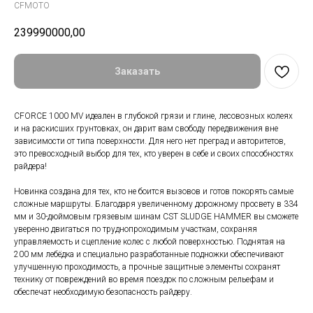
CFMOTO
239990000,00
Заказать
CFORCE 1000 MV идеален в глубокой грязи и глине, лесовозных колеях
и на раскисших грунтовках, он дарит вам свободу передвижения вне
зависимости от типа поверхности. Для него нет преград и авторитетов,
это превосходный выбор для тех, кто уверен в себе и своих способностях
райдера!
Новинка создана для тех, кто не боится вызовов и готов покорять самые
сложные маршруты. Благодаря увеличенному дорожному просвету в 334
мм и 30-дюймовым грязевым шинам CST SLUDGE HAMMER вы сможете
уверенно двигаться по труднопроходимым участкам, сохраняя
управляемость и сцепление колес с любой поверхностью. Поднятая на
200 мм лебёдка и специально разработанные подножки обеспечивают
улучшенную проходимость, а прочные защитные элементы сохранят
технику от повреждений во время поездок по сложным рельефам и
обеспечат необходимую безопасность райдеру.